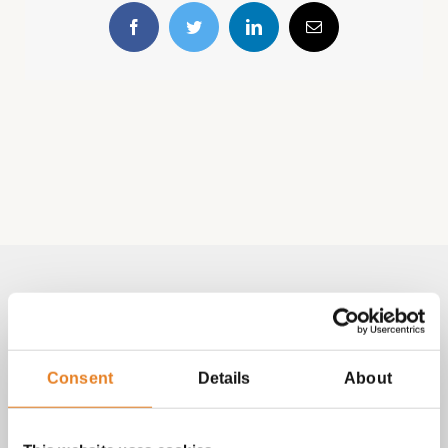
Facebook
Twitter
LinkedIn
E-
mail
Volg & contact
Aangepast met telefoonnummer:
Consent
Details
About
bezorginformatie pagina
Lees altijd onze
met betrekking
tot vragen over bestellingen, betalingen en leveringen.