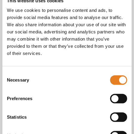
Facebook
This website uses cookies
Instagram
We use cookies to personalise content and ads, to
E-mail
provide social media features and to analyse our traffic.
Telefoon / whatsapp:
+31 6 23227983
We also share information about your use of our site with
our social media, advertising and analytics partners who
Algemene voorwaarden
Bekijk onze
. KvK nr.: 18068338.
may combine it with other information that you’ve
privacy
cookie
Lees ook onze
en
policy als je benieuwd
provided to them or that they’ve collected from your use
bent naar wat we met je gegevens doen.
of their services.
Consent
Necessary
Selection
Preferences
Statistics