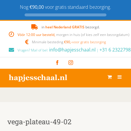
Nog
€90,00
voor gratis standaard bezorging.
Skip
in
heel Nederland GRATIS
bezorgd.
to
Vóór 12:00 uur besteld,
morgen in huis (of kies zelf een bezorgdatum)
content
Minimale besteding
€90,-
voor gratis bezorging
info@hapjesschaal.nl
+31 6 2322798
Vragen? Mail of bel:
|
Facebook
Instagram
vega-plateau-49-02