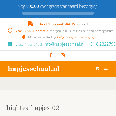
Nog
€90,00
voor gratis standaard bezorging.
Skip
in
heel Nederland GRATIS
bezorgd.
to
Vóór 12:00 uur besteld,
morgen in huis (of kies zelf een bezorgdatum)
content
Minimale besteding
€90,-
voor gratis bezorging
info@hapjesschaal.nl
+31 6 2322798
Vragen? Mail of bel:
|
Facebook
Instagram
hightea-hapjes-02