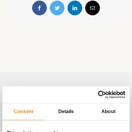
Facebook
Twitter
LinkedIn
E-
mail
Volg & contact
Aangepast met telefoonnummer:
Consent
Details
About
bezorginformatie pagina
Lees altijd onze
met betrekking
tot vragen over bestellingen, betalingen en leveringen.