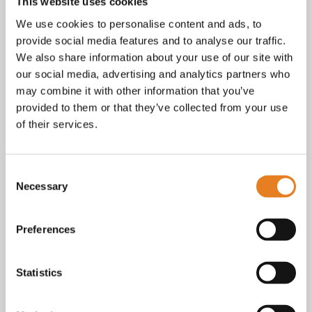
Facebook
This website uses cookies
Instagram
We use cookies to personalise content and ads, to
E-mail
provide social media features and to analyse our traffic.
Telefoon / whatsapp:
+31 6 23227983
We also share information about your use of our site with
our social media, advertising and analytics partners who
Algemene voorwaarden
Bekijk onze
. KvK nr.: 18068338.
may combine it with other information that you’ve
privacy
cookie
Lees ook onze
en
policy als je benieuwd
provided to them or that they’ve collected from your use
bent naar wat we met je gegevens doen.
of their services.
Consent
Necessary
Selection
Preferences
Statistics