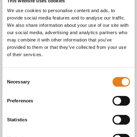
Facebook
This website uses cookies
Instagram
We use cookies to personalise content and ads, to
E-mail
provide social media features and to analyse our traffic.
Telefoon / whatsapp:
+31 6 23227983
We also share information about your use of our site with
our social media, advertising and analytics partners who
Algemene voorwaarden
Bekijk onze
. KvK nr.: 18068338.
may combine it with other information that you’ve
privacy
cookie
Lees ook onze
en
policy als je benieuwd
provided to them or that they’ve collected from your use
bent naar wat we met je gegevens doen.
of their services.
Consent
Necessary
Selection
Preferences
Statistics