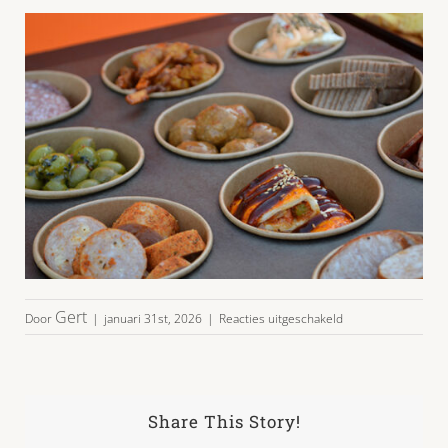
voor
Gert
Door
|
januari 31st, 2026
|
Reacties uitgeschakeld
hightea-
hapjes-
07
Share This Story!