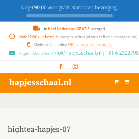
Nog
€90,00
voor gratis standaard bezorging.
Skip
in
heel Nederland GRATIS
bezorgd.
to
Vóór 12:00 uur besteld,
morgen in huis (of kies zelf een bezorgdatum)
content
Minimale besteding
€90,-
voor gratis bezorging
info@hapjesschaal.nl
+31 6 2322798
Vragen? Mail of bel:
|
Facebook
Instagram
hightea-hapjes-07