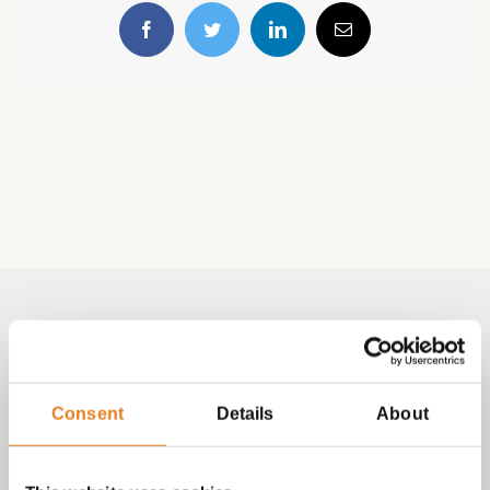
Facebook
Twitter
LinkedIn
E-
mail
Volg & contact
Aangepast met telefoonnummer:
Consent
Details
About
bezorginformatie pagina
Lees altijd onze
met betrekking
tot vragen over bestellingen, betalingen en leveringen.