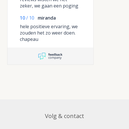
zeker, we gaan een poging
wagen , onze zoon werd 12
10
/
10
miranda
jaar en hebben het
uitgebreide buffet besteld.
hele positieve ervaring, we
het is echt zoveel als op de
zouden het zo weer doen.
foto , we hebben er wel 2
chapeau
dagen van gegeten , het
was ook mooi aangekleed
en waren zeer tevreden
Volg & contact