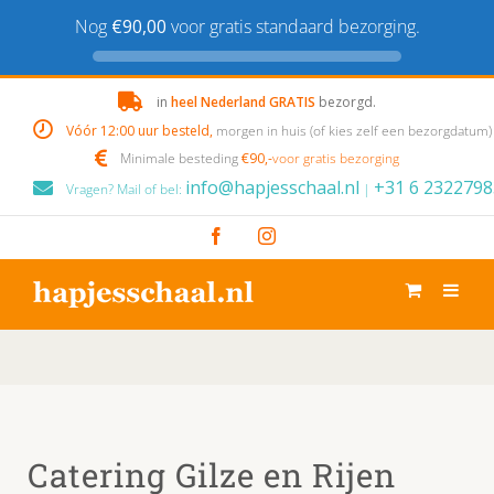
Nog
€90,00
voor gratis standaard bezorging.
Skip
in
heel Nederland GRATIS
bezorgd.
to
Vóór 12:00 uur besteld,
morgen in huis (of kies zelf een bezorgdatum)
content
Minimale besteding
€90,-
voor gratis bezorging
info@hapjesschaal.nl
+31 6 2322798
Vragen? Mail of bel:
|
Facebook
Instagram
Catering Gilze en Rijen