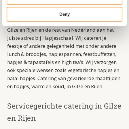
Heb je iets te vieren en zoek je een uitstekende,
Deny
maar niet al te dure cateraar? Dan ben je voor
Gilze en Rijen en de rest van Nederland aan het
juiste adres bij Hapjesschaal. Wij cateren je
feestje of andere gelegenheid met onder andere
lunch & broodjes, hapjespannen, feestbuffetten,
hapjes & tapastafels en high tea’s. Wij verzorgen
ook speciale wensen zoals vegetarische hapjes en
halal hapjes. Catering van gevarieerde maaltijden
en hapjes, warm en koud, in Gilze en Rijen.
Servicegerichte catering in Gilze
en Rijen