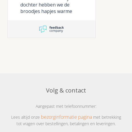
de pan was echt lekker de
dochter hebben we de
mini broodjes vielen heel
broodjes hapjes warme
goed in de smaak en de
hapjes en desserts online
presenteer plateaus waren
besteld. we vinden het een
echt een top aanvulling ,
echte aanrader , perfect op
het zag er prachtig uit,
tijd geleverd
iedereen vroeg het adres
van hapjesschaal.nl
Volg & contact
Aangepast met telefoonnummer:
bezorginformatie pagina
Lees altijd onze
met betrekking
tot vragen over bestellingen, betalingen en leveringen.