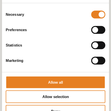
(20)
Consent
Necessary
Selection
Preferences
Statistics
Marketing
Allow all
Allow selection
WARME HAPJES
(21)