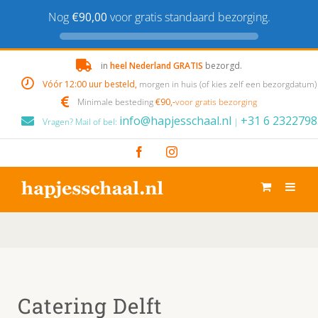
Nog
€90,00
voor gratis standaard bezorging.
Skip
in
heel Nederland GRATIS
bezorgd.
to
Vóór 12:00 uur besteld,
morgen in huis (of kies zelf een bezorgdatum)
content
Minimale besteding
€90,-
voor gratis bezorging
info@hapjesschaal.nl
+31 6 2322798
Vragen? Mail of bel:
|
Facebook
Instagram
Catering Delft