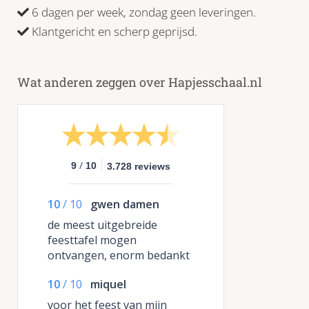
6 dagen per week, zondag geen leveringen.
Klantgericht en scherp geprijsd.
Wat anderen zeggen over Hapjesschaal.nl
/
9
10
3.728 reviews
10
/
10
gwen damen
de meest uitgebreide
feesttafel mogen
ontvangen, enorm bedankt
dat door de hapjes het feest
10
/
10
miquel
echt een succes is
geworden , de dumplings in
voor het feest van mijn