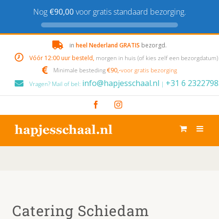
Nog
€90,00
voor gratis standaard bezorging.
Skip
in
heel Nederland GRATIS
bezorgd.
to
Vóór 12:00 uur besteld,
morgen in huis (of kies zelf een bezorgdatum)
content
Minimale besteding
€90,-
voor gratis bezorging
info@hapjesschaal.nl
+31 6 2322798
Vragen? Mail of bel:
|
Facebook
Instagram
Catering Schiedam