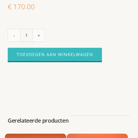
€
170.00
Hapjes
plateau
#19
TOEVOEGEN AAN WINKELWAGEN
-
4
plateau's
(Burgers
en
koude
en
warme
Gerelateerde producten
hapjes)
PLUS