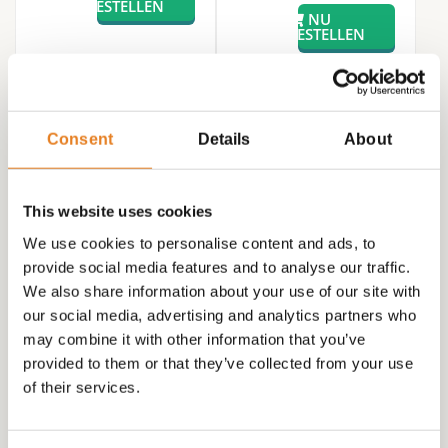
Consent
Details
About
This website uses cookies
We use cookies to personalise content and ads, to
Hapjes buffet #18 – √
provide social media features and to analyse our traffic.
hapjes √ warme
We also share information about your use of our site with
hapjes √
our social media, advertising and analytics partners who
may combine it with other information that you’ve
hamburgertjes v
provided to them or that they’ve collected from your use
cheeseburgertjes √
of their services.
incl opwarmpan
€
195.00