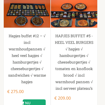
ovenschaal
aantal
Hapjes buffet #12 – √
HAPJES BUFFET #5 -
incl
HEEL VEEL BURGERS
warmhoudpannen √
√ hapjes √
heel veel hapjes √
hamburgertjes √
hamburgertjes √
cheeseburgertjes √
cheeseburgertjes √
tomaten en knoflook
sandwiches √ warme
brood √ incl
hapjes
warmhoud pannen √
incl serveer plateau’s
€
275.00
€
209.00