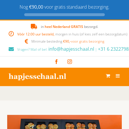
Nog
€90,00
voor gratis standaard bezorging.
Skip
in
heel Nederland GRATIS
bezorgd.
to
Vóór 12:00 uur besteld,
morgen in huis (of kies zelf een bezorgdatum)
content
Minimale besteding
€90,-
voor gratis bezorging
info@hapjesschaal.nl
+31 6 2322798
Vragen? Mail of bel:
|
Facebook
Instagram