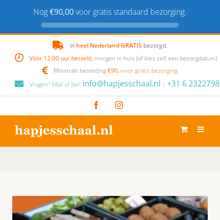
Nog
€90,00
voor gratis standaard bezorging.
Skip
in
heel Nederland GRATIS
bezorgd.
to
Vóór 12:00 uur besteld,
morgen in huis (of kies zelf een bezorgdatum)
content
Minimale besteding
€90,-
voor gratis bezorging
info@hapjesschaal.nl
+31 6 2322798
Vragen? Mail of bel:
|
Facebook
Instagram