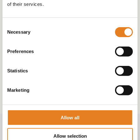
of their services.
WRAPS grote schaal
60 CM √ hapjes √
wraps √ mooie
Consent
presenteer schaal
Necessary
Selection
€
70.00
Preferences
Statistics
Marketing
Allow all
Volg & contact
Allow selection