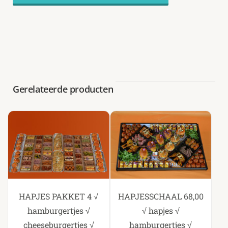
aantal
Gerelateerde producten
HAPJES PAKKET 4 √
HAPJESSCHAAL 68,00
hamburgertjes √
√ hapjes √
cheeseburgertjes √
hamburgertjes √