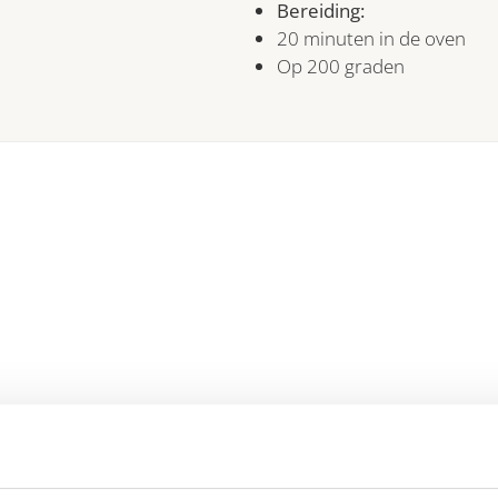
Bereiding:
20 minuten in de oven
Op 200 graden
zonder gedoe
ge bereiding staat deze partyset binnen 20 minuten op tafel. Ideaa