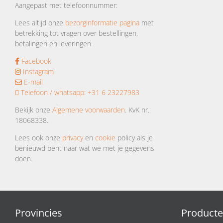
Aangepast met telefoonnummer:
Lees altijd onze
bezorginformatie pagina
met
betrekking tot vragen over bestellingen,
betalingen en leveringen.
Facebook
Instagram
E-mail
Telefoon / whatsapp:
+31 6 23227983
Bekijk onze
Algemene voorwaarden
. KvK nr.:
18068338.
Lees ook onze
privacy
en
cookie
policy als je
benieuwd bent naar wat we met je gegevens
doen.
Provincies
Product