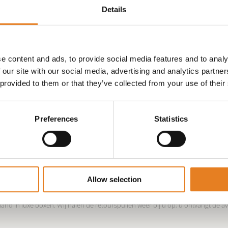
heden.
Details
ledig gegaard en daardoor ook uitstekend op kamertemperatuur te 
e content and ads, to provide social media features and to analy
 our site with our social media, advertising and analytics partn
 provided to them or that they’ve collected from your use of their
Preferences
Statistics
e hapjes komen het best tot hun recht op kamertemperatuur in een normale ru
Allow selection
op 200 graden. Dit product is reeds gegaard en kan desgewenst ook op kam
 in luxe boxen. Wij halen de retourspullen weer bij u op; u ontvangt de avo