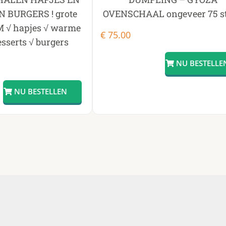
 BURGERS ! grote
OVENSCHAAL ongeveer 75 s
M √ hapjes √ warme
€
75.00
esserts √ burgers