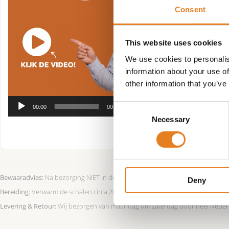
feestelijke gelegen
Consent
De hapjes zijn vol
This website uses cookies
We use cookies to personalis
information about your use of
other information that you’ve
Consent
00:00
00:26
Necessary
Selection
Bewaaradvies:
Na bezorging NIET in de koeling en niet in de zon bewaren. D
Deny
Bereiding:
Verwarm de schalen circa 20 minuten in een voorverwarmde oven 
Levering & Retour:
Wij bezorgen van maandag t/m zaterdag door heel Nederland