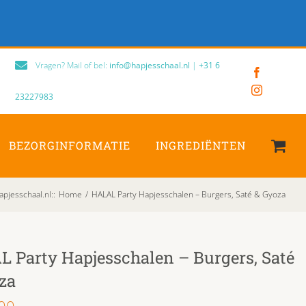
Vragen? Mail of bel:
info@hapjesschaal.nl
|
+31 6
Facebook
Instagram
23227983
BEZORGINFORMATIE
INGREDIËNTEN
apjesschaal.nl:
:
Home
/
HALAL Party Hapjesschalen – Burgers, Saté & Gyoza
 Party Hapjesschalen – Burgers, Saté
za
00