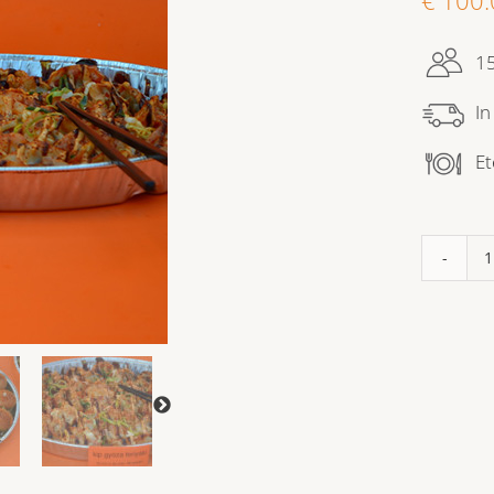
15
In
Et