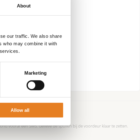
About
serveren.
se our traffic. We also share
ers who may combine it with
 services.
Marketing
imte (huiskamer, schuur of garage).
Allow all
ertemperatuur worden gegeten.
nd vooraf een SMS. Gelieve de spullen bij de voordeur klaar te zetten.