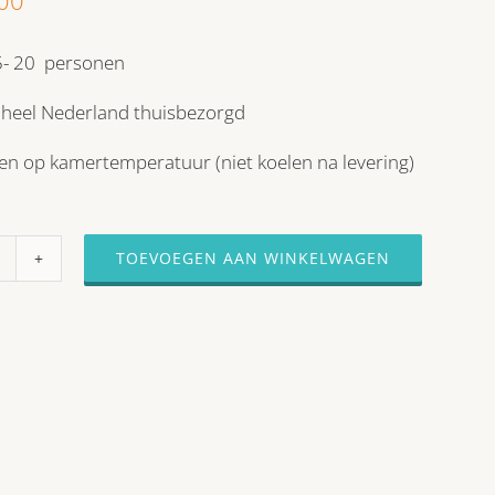
- 20 personen
 heel Nederland thuisbezorgd
en op kamertemperatuur (niet koelen na levering)
TOEVOEGEN AAN WINKELWAGEN
HALAL
Party
Hapjesschalen
–
Burgers,
Saté
&
Gyoza
aantal