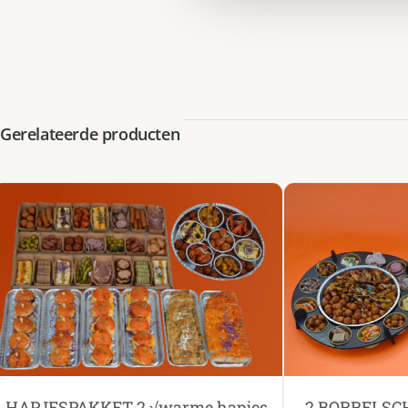
Gerelateerde producten
HAPJESPAKKET 2 √warme hapjes
2 BORRELSC