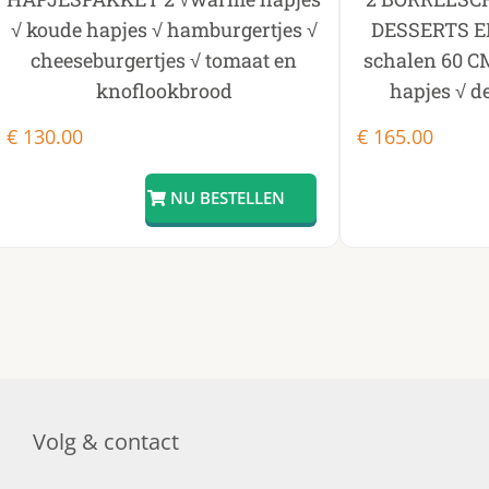
√ koude hapjes √ hamburgertjes √
DESSERTS EN
cheeseburgertjes √ tomaat en
schalen 60 C
knoflookbrood
hapjes √ d
€
130.00
€
165.00
Volg & contact