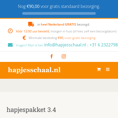
Nog
€90,00
voor gratis standaard bezorging.
Skip
in
heel Nederland GRATIS
bezorgd.
to
Vóór 12:00 uur besteld,
morgen in huis (of kies zelf een bezorgdatum)
content
Minimale besteding
€90,-
voor gratis bezorging
info@hapjesschaal.nl
+31 6 2322798
Vragen? Mail of bel:
|
Facebook
Instagram
hapjespakket 3.4