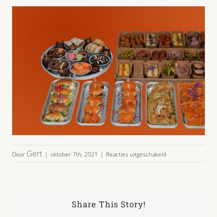
voor
Gert
Door
|
oktober 7th, 2021
|
Reacties uitgeschakeld
hapjespakket
3.4
Share This Story!