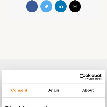
Facebook
Twitter
LinkedIn
E-
mail
Volg & contact
Aangepast met telefoonnummer:
Consent
Details
About
bezorginformatie pagina
Lees altijd onze
met betrekking
tot vragen over bestellingen, betalingen en leveringen.