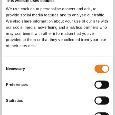
Facebook
This website uses cookies
Instagram
We use cookies to personalise content and ads, to
E-mail
provide social media features and to analyse our traffic.
Telefoon / whatsapp:
+31 6 23227983
We also share information about your use of our site with
our social media, advertising and analytics partners who
Algemene voorwaarden
Bekijk onze
. KvK nr.: 18068338.
may combine it with other information that you’ve
privacy
cookie
Lees ook onze
en
policy als je benieuwd
provided to them or that they’ve collected from your use
bent naar wat we met je gegevens doen.
of their services.
Consent
Necessary
Selection
Preferences
Statistics