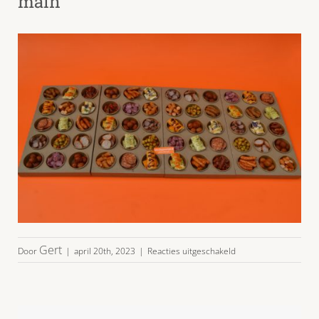
main
voor
Gert
Door
|
april 20th, 2023
|
Reacties uitgeschakeld
PARTY-
BITES-
KWARTET-
20-
30p-