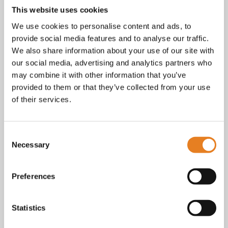
tot vragen over bestellingen, betalingen en leveringen.
This website uses cookies
Facebook
We use cookies to personalise content and ads, to
Instagram
provide social media features and to analyse our traffic.
E-mail
We also share information about your use of our site with
Telefoon / whatsapp:
+31 6 23227983
our social media, advertising and analytics partners who
Algemene voorwaarden
may combine it with other information that you’ve
Bekijk onze
. KvK nr.: 18068338.
provided to them or that they’ve collected from your use
privacy
cookie
Lees ook onze
en
policy als je benieuwd
of their services.
bent naar wat we met je gegevens doen.
Consent
Necessary
Selection
Preferences
Statistics