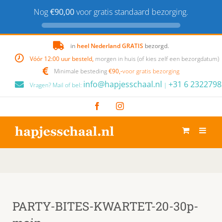
Nog
€90,00
voor gratis standaard bezorging.
Skip
in
heel Nederland GRATIS
bezorgd.
to
Vóór 12:00 uur besteld,
morgen in huis (of kies zelf een bezorgdatum)
content
Minimale besteding
€90,-
voor gratis bezorging
info@hapjesschaal.nl
+31 6 2322798
Vragen? Mail of bel:
|
Facebook
Instagram
PARTY-BITES-KWARTET-20-30p-