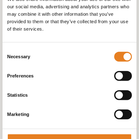
our social media, advertising and analytics partners who
may combine it with other information that you’ve
provided to them or that they’ve collected from your use
of their services.
Consent
Necessary
Selection
PARTY- DUO-BITES
(met uitneembare
Preferences
bakjes)
€
110.00
Statistics
Marketing