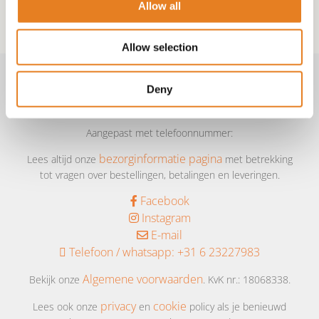
Allow all
Allow selection
Deny
Volg & contact
Aangepast met telefoonnummer:
bezorginformatie pagina
Lees altijd onze
met betrekking
tot vragen over bestellingen, betalingen en leveringen.
Facebook
Instagram
E-mail
Telefoon / whatsapp:
+31 6 23227983
Algemene voorwaarden
Bekijk onze
. KvK nr.: 18068338.
privacy
cookie
Lees ook onze
en
policy als je benieuwd