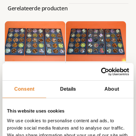
Gerelateerde producten
PARTY-TRIO-BITES
PARTY-DUO +
(met uitneembare
DESSERT-BITES 3
bakjes)
PLATEAU’S (met
Consent
Details
About
uitneembare bakjes)
€
150.00
€
150.00
This website uses cookies
We use cookies to personalise content and ads, to
provide social media features and to analyse our traffic.
We also share information about your use of our site with