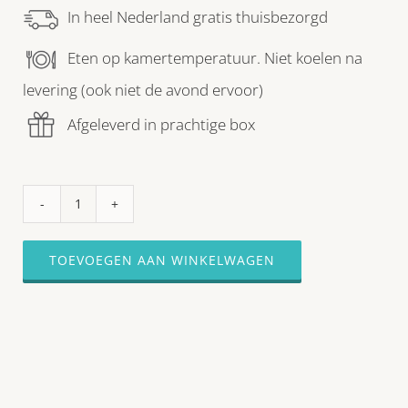
In heel Nederland gratis thuisbezorgd
Eten op kamertemperatuur. Niet koelen na
levering (ook niet de avond ervoor)
Afgeleverd in prachtige box
PARTY-
KWARTET-
BITES
TOEVOEGEN AAN WINKELWAGEN
4
STUKS
(met
uitneembare
bakjes)
aantal