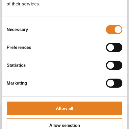
of their services.
PARTY-VEGA-BITES (
Consent
incl mooie schaal)
Necessary
Selection
€
69.00
Preferences
Statistics
Marketing
Allow all
Volg & contact
Allow selection