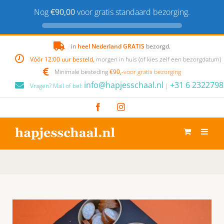
Nog
€90,00
voor gratis standaard bezorging.
Skip
in
heel Nederland GRATIS
bezorgd.
to
Vóór 12:00 uur besteld,
morgen in huis (of kies zelf een bezorgdatum)
content
Minimale besteding
€90,-
voor gratis bezorging
info@hapjesschaal.nl
+31 6 2322798
Vragen? Mail of bel:
|
Facebook
Instagram