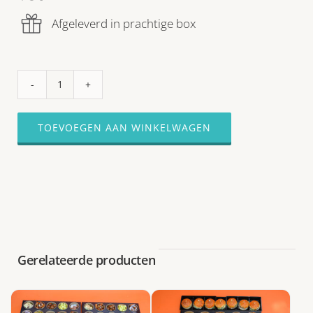
Afgeleverd in prachtige box
PARTY-
BITES
(met
TOEVOEGEN AAN WINKELWAGEN
uitneembare
bakjes)
aantal
Gerelateerde producten