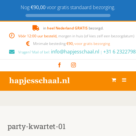
Nog
€90,00
voor gratis standaard bezorging.
Skip
in
heel Nederland GRATIS
bezorgd.
to
Vóór 12:00 uur besteld,
morgen in huis (of kies zelf een bezorgdatum)
content
Minimale besteding
€90,-
voor gratis bezorging
info@hapjesschaal.nl
+31 6 2322798
Vragen? Mail of bel:
|
Facebook
Instagram
party-kwartet-01