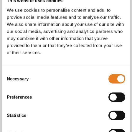
Facebook
This website uses cookies
Instagram
We use cookies to personalise content and ads, to
E-mail
provide social media features and to analyse our traffic.
Telefoon / whatsapp:
+31 6 23227983
We also share information about your use of our site with
our social media, advertising and analytics partners who
Algemene voorwaarden
Bekijk onze
. KvK nr.: 18068338.
may combine it with other information that you’ve
privacy
cookie
Lees ook onze
en
policy als je benieuwd
provided to them or that they’ve collected from your use
bent naar wat we met je gegevens doen.
of their services.
Consent
Necessary
Selection
Preferences
Statistics