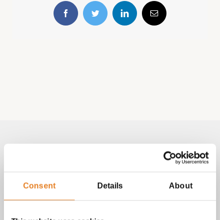
Facebook
Twitter
LinkedIn
E-
mail
Volg & contact
Aangepast met telefoonnummer:
Consent
Details
About
bezorginformatie pagina
Lees altijd onze
met betrekking
tot vragen over bestellingen, betalingen en leveringen.