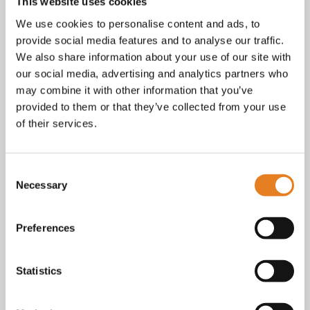
Facebook
This website uses cookies
Instagram
We use cookies to personalise content and ads, to
E-mail
provide social media features and to analyse our traffic.
Telefoon / whatsapp:
+31 6 23227983
We also share information about your use of our site with
our social media, advertising and analytics partners who
Algemene voorwaarden
Bekijk onze
. KvK nr.: 18068338.
may combine it with other information that you’ve
privacy
cookie
Lees ook onze
en
policy als je benieuwd
provided to them or that they’ve collected from your use
bent naar wat we met je gegevens doen.
of their services.
Consent
Necessary
Selection
Preferences
Statistics