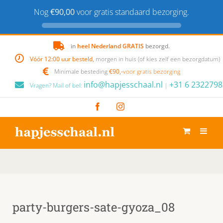
Nog
€90,00
voor gratis standaard bezorging.
Skip
in
heel Nederland GRATIS
bezorgd.
to
Vóór 12:00 uur besteld,
morgen in huis (of kies zelf een bezorgdatum)
content
Minimale besteding
€90,-
voor gratis bezorging
info@hapjesschaal.nl
+31 6 2322798
Vragen? Mail of bel:
|
Facebook
Instagram
party-burgers-sate-gyoza_08