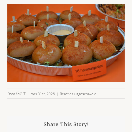
voor
Gert
Door
|
mei 31st, 2026
|
Reacties uitgeschakeld
party-
burgers-
sate-
gyoza_08
Share This Story!