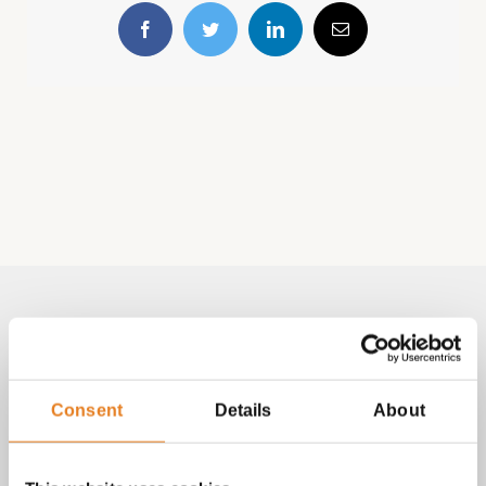
Facebook
Twitter
LinkedIn
E-
mail
Volg & contact
Aangepast met telefoonnummer:
Consent
Details
About
bezorginformatie pagina
Lees altijd onze
met betrekking
tot vragen over bestellingen, betalingen en leveringen.