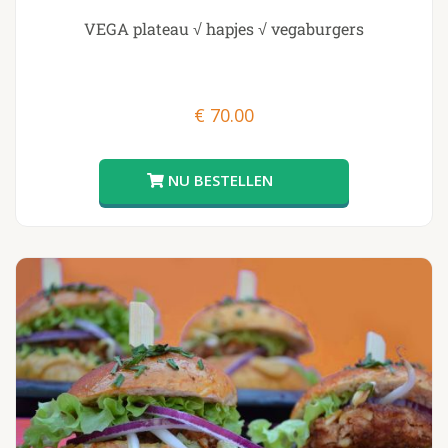
VEGA plateau √ hapjes √ vegaburgers
€
70.00