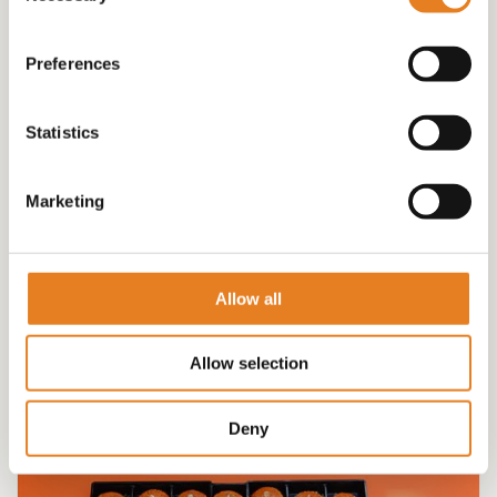
Preferences
Statistics
Marketing
18 VEGA HAMBURGERTJES (IDEAAL IN DE OVEN)
€
45.00
Allow all
Allow selection
Deny