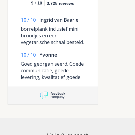
/
9
10
3.728 reviews
10
/
10
ingrid van Baarle
borrelplank inclusief mini
broodjes en een
vegetarische schaal besteld.
onze complimenten
10
/
10
Yvonne
Goed georganiseerd. Goede
communicatie, goede
levering, kwalitatief goede
hapjes, goede verhouding
tussen prijs en product