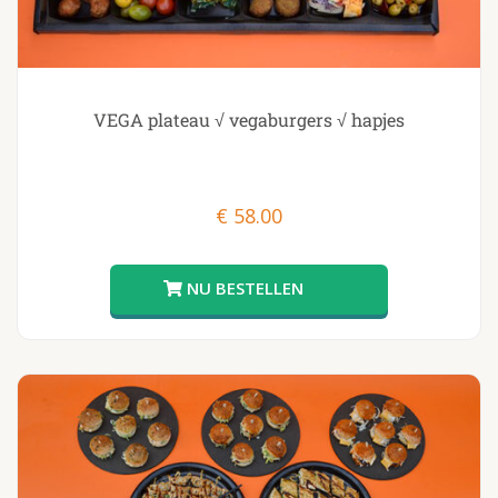
VEGA plateau √ vegaburgers √ hapjes
€
58.00