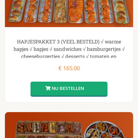
HAPJESPAKKET 3 (VEEL BESTELD) √ warme
hapjes √ hapjes √ sandwiches √ hamburgertjes √
cheeseburgertjes √ desserts √ tomaten en
knoflookbrood
€
165.00