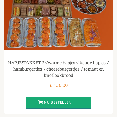
HAPJESPAKKET 2 √warme hapjes √ koude hapjes √
hamburgertjes √ cheeseburgertjes √ tomaat en
knoflookbrood
€
130.00