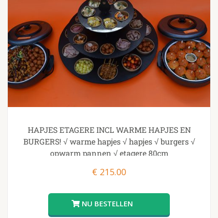
HAPJES ETAGERE INCL WARME HAPJES EN
BURGERS! √ warme hapjes √ hapjes √ burgers √
opwarm pannen √ etagere 80cm
€
215.00