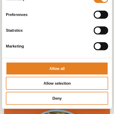
Preferences
Statistics
Marketing
BORRELSCHAAL INCL 18 HAMBURGERS grote
schaal 60CM √ hapjes √ hamburgertjes
€
85.00
Allow all
Allow selection
Deny