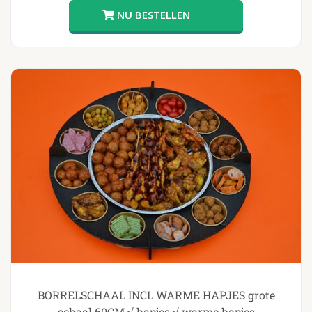
BORRELSCHAAL INCL WARME HAPJES grote
schaal 60CM √ hapjes √ warme hapjes