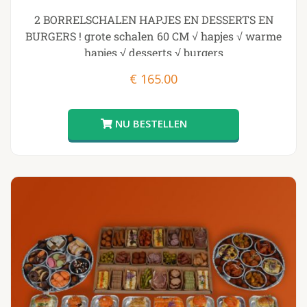
2 BORRELSCHALEN HAPJES EN DESSERTS EN
BURGERS ! grote schalen 60 CM √ hapjes √ warme
hapjes √ desserts √ burgers
€
165.00