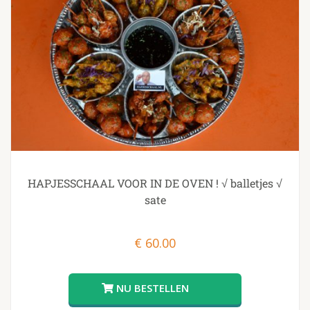
HAPJESSCHAAL VOOR IN DE OVEN ! √ balletjes √
sate
€
60.00