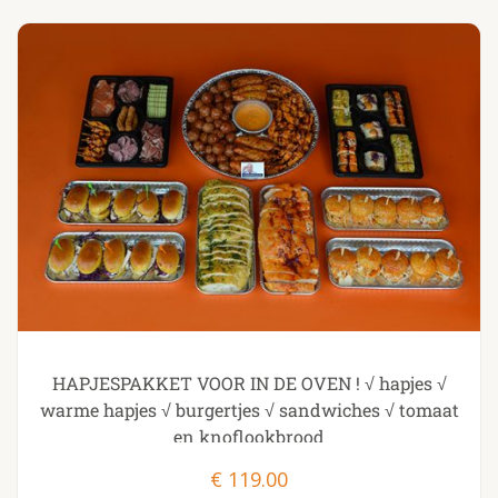
HAPJESPAKKET VOOR IN DE OVEN ! √ hapjes √
warme hapjes √ burgertjes √ sandwiches √ tomaat
en knoflookbrood
€
119.00