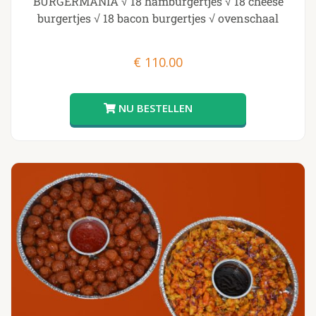
BURGERMANIA √ 18 hamburgertjes √ 18 cheese
burgertjes √ 18 bacon burgertjes √ ovenschaal
€
110.00