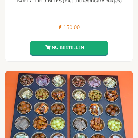
PARTY-TRIO-BITES (met uitneembare bakjes)
€
150.00