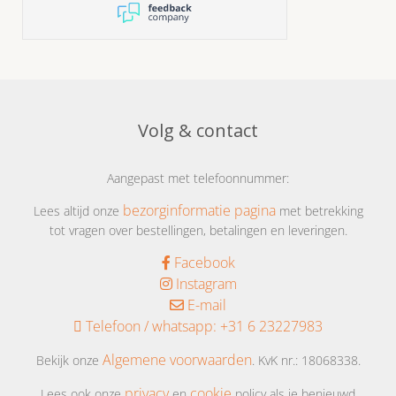
prima
moment verstek liet gaan.
heerlijk mini broodjes en
hapjes , heerlijk vers
Volg & contact
Aangepast met telefoonnummer:
bezorginformatie pagina
Lees altijd onze
met betrekking
tot vragen over bestellingen, betalingen en leveringen.
Facebook
Instagram
E-mail
Telefoon / whatsapp:
+31 6 23227983
Algemene voorwaarden
Bekijk onze
. KvK nr.: 18068338.
privacy
cookie
Lees ook onze
en
policy als je benieuwd