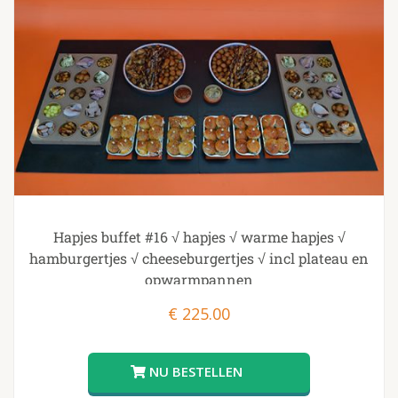
Hapjes buffet #16 √ hapjes √ warme hapjes √
hamburgertjes √ cheeseburgertjes √ incl plateau en
opwarmpannen
€
225.00