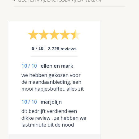
/
9
10
3.728 reviews
10
/
10
ellen en mark
we hebben gekozen voor
de maandaanbieding, een
mooi hapjesbuffet. alles zit
in dozen en je plaatst het in
10
/
10
marjolijn
het meegeleverde
kartonnen plateau en je
dit bedrijft verdiend een
hebt in een handomdraai
dikke review , ze hebben we
een compleet buffet, de
lastminute uit de nood
pannen hebben ze weer
geholpen daar mijn eigen
opgehaald , echt dikke
cateraar op het laatst