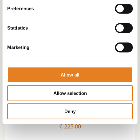
Preferences
Statistics
Marketing
Allow all
Allow selection
Hapjes buffet #16 √ hapjes √ warme hapjes √
hamburgertjes √ cheeseburgertjes √ incl plateau en
Deny
opwarmpannen
€
225.00