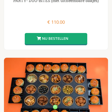
PARTY- DUO-BITES (met uitneembare bakjes)
€
110.00