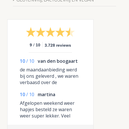
/
9
10
3.728 reviews
10
/
10
van den boogaart
de maandaanbieding werd
bij ons geleverd , we waren
verbaasd over de
hoeveelheid, niet normaal ,
10
/
10
martina
de burgers en de dumplings
gaan we er de volgende
Afgelopen weekend weer
keer extra bijbestellen want
hapjes besteld ze waren
die waren heerlijk
weer super lekker. Veel
goede reacties van de
gasten. Zeker een aanrader.