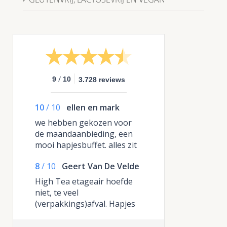
/
9
10
3.728 reviews
10
/
10
ellen en mark
we hebben gekozen voor
de maandaanbieding, een
mooi hapjesbuffet. alles zit
in dozen en je plaatst het in
8
/
10
Geert Van De Velde
het meegeleverde
kartonnen plateau en je
High Tea etageair hoefde
hebt in een handomdraai
niet, te veel
een compleet buffet, de
(verpakkings)afval. Hapjes
pannen hebben ze weer
waren zeer lekker.
opgehaald , echt dikke