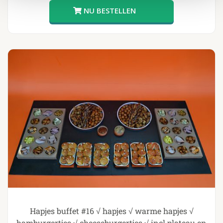
Hapjes buffet #16 √ hapjes √ warme hapjes √
hamburgertjes √ cheeseburgertjes √ incl plateau en