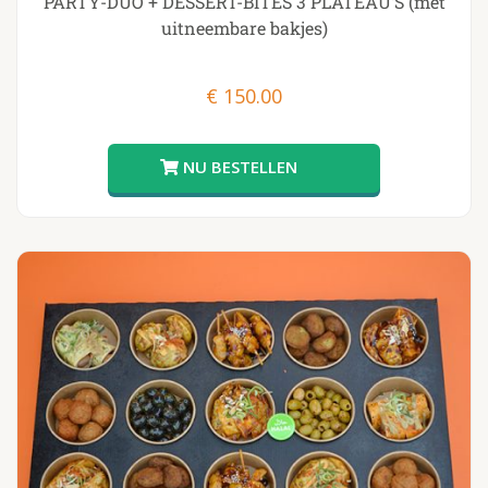
PARTY-DUO + DESSERT-BITES 3 PLATEAU’S (met
uitneembare bakjes)
€
150.00