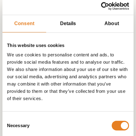
Consent
Details
About
This website uses cookies
We use cookies to personalise content and ads, to
provide social media features and to analyse our traffic.
PARTY -HALAL – BITES + 20 HALAL BURGERS!
We also share information about your use of our site with
our social media, advertising and analytics partners who
may combine it with other information that you’ve
€
99.00
provided to them or that they’ve collected from your use
of their services.
Consent
Necessary
Selection