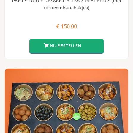
PARTY-DUO + DESSERT-BITES 3 PLATEAU’S (met
uitneembare bakjes)
€
150.00