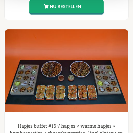
Hapjes buffet #16 √ hapjes √ warme hapjes √
hamburgertjes √ cheeseburgertjes √ incl plateau en