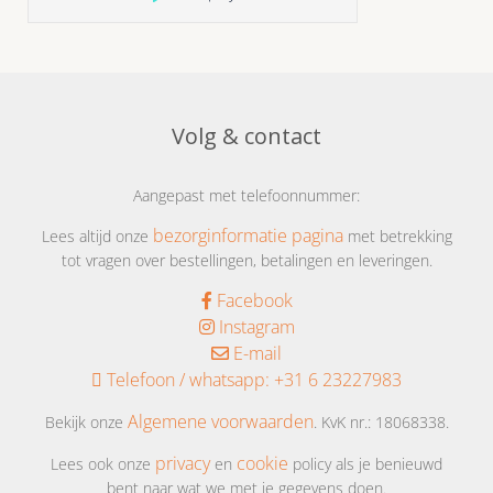
op tafel kunt zetten. de
smaken zijn lekker anders
Volg & contact
Aangepast met telefoonnummer:
bezorginformatie pagina
Lees altijd onze
met betrekking
tot vragen over bestellingen, betalingen en leveringen.
Facebook
Instagram
E-mail
Telefoon / whatsapp:
+31 6 23227983
Algemene voorwaarden
Bekijk onze
. KvK nr.: 18068338.
privacy
cookie
Lees ook onze
en
policy als je benieuwd
bent naar wat we met je gegevens doen.