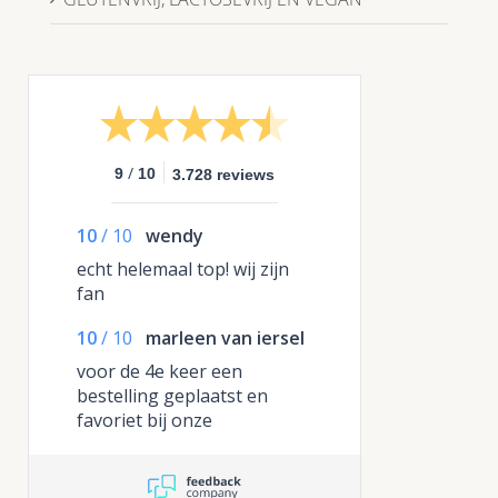
/
9
10
3.728 reviews
10
/
10
wendy
echt helemaal top! wij zijn
fan
10
/
10
marleen van iersel
voor de 4e keer een
bestelling geplaatst en
favoriet bij onze
gelegenheden, mooi
opgemaakt op mooie
kartonnen trays die je direct