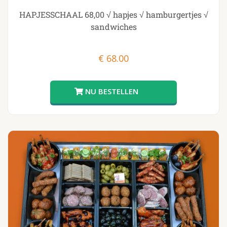
HAPJESSCHAAL 68,00 √ hapjes √ hamburgertjes √
sandwiches
€
68.00