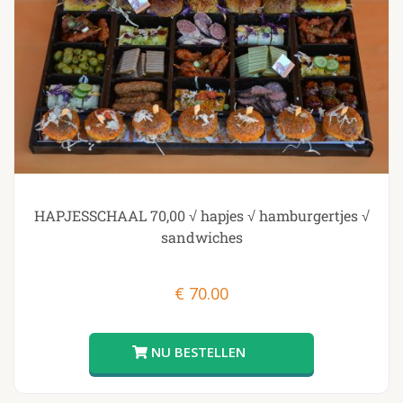
HAPJESSCHAAL 70,00 √ hapjes √ hamburgertjes √
sandwiches
€
70.00