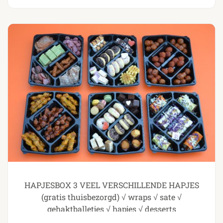
HAPJESBOX 3 VEEL VERSCHILLENDE HAPJES
(gratis thuisbezorgd) √ wraps √ sate √
gehaktballetjes √ hapjes √ desserts