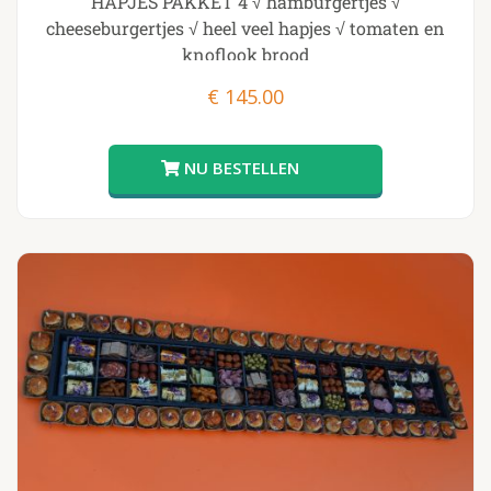
HAPJES PAKKET 4 √ hamburgertjes √
cheeseburgertjes √ heel veel hapjes √ tomaten en
knoflook brood
€
145.00