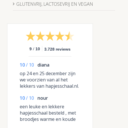
GLUTENVRIJ, LACTOSEVRIJ EN VEGAN
/
9
10
3.728 reviews
10
/
10
diana
op 24 en 25 december zijn
we voorzien van al het
lekkers van hapjesschaal.nl.
alles is zo goed geregeld
10
/
10
nour
een leuke en lekkere
hapjesschaal besteld , met
broodjes warme en koude
hapjes , leuk verpand en