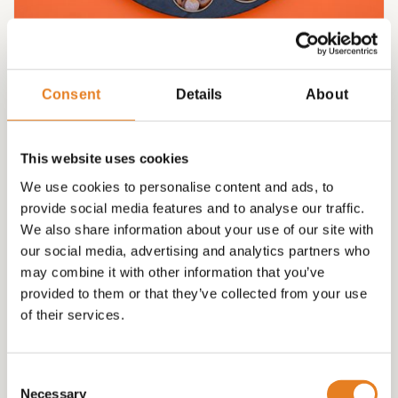
Borrel HAPJESSCHAAL INCL WRAPS grote schaal
60 CM √ hapjes √ wraps √ mooie presenteer schaal
Consent
Details
About
€
70.00
This website uses cookies
We use cookies to personalise content and ads, to
provide social media features and to analyse our traffic.
We also share information about your use of our site with
our social media, advertising and analytics partners who
may combine it with other information that you’ve
provided to them or that they’ve collected from your use
of their services.
Consent
Necessary
Selection