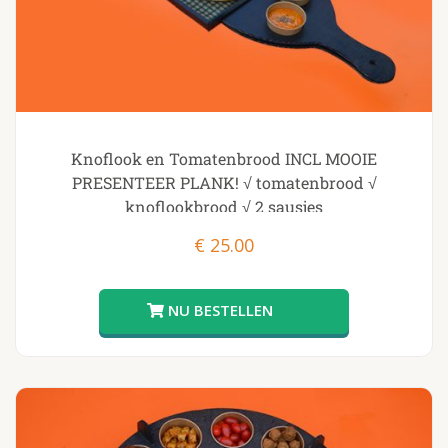
Knoflook en Tomatenbrood INCL MOOIE
PRESENTEER PLANK! √ tomatenbrood √
knoflookbrood √ 2 sausjes
€
25.00