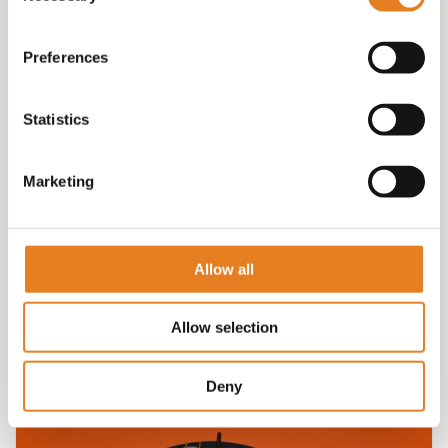
Preferences
Statistics
Marketing
BORRELSCHAAL INCL 18 HAMBURGERS grote
schaal 60CM √ hapjes √ hamburgertjes
€
85.00
Allow all
Allow selection
Deny